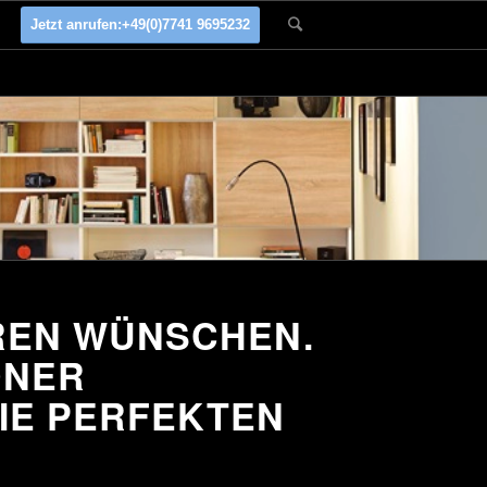
Jetzt anrufen:
+49(0)7741 9695232
REN WÜNSCHEN.
DNER
IE PERFEKTEN