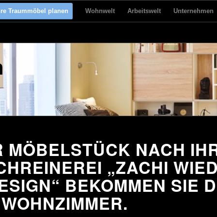
hre Traummöbel planen
Wohnwelt
Arbeitswelt
Unternehmen
n
R MÖBELSTÜCK NACH IH
CHREINEREI „ZACHI WIE
SIGN“ BEKOMMEN SIE D
 WOHNZIMMER.