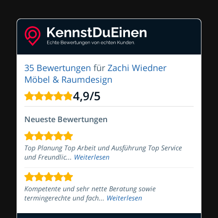
35 Bewertungen
für
Zachi Wiedner
Möbel & Raumdesign
4,9
/
5
Neueste Bewertungen
Top Planung Top Arbeit und Ausführung Top Service
und Freundlic...
Weiterlesen
Kompetente und sehr nette Beratung sowie
termingerechte und fach...
Weiterlesen