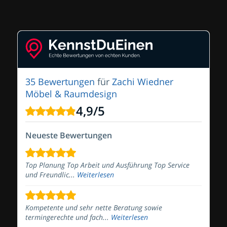
35 Bewertungen
für
Zachi Wiedner
Möbel & Raumdesign
4,9
/
5
Neueste Bewertungen
Top Planung Top Arbeit und Ausführung Top Service
und Freundlic...
Weiterlesen
Kompetente und sehr nette Beratung sowie
termingerechte und fach...
Weiterlesen