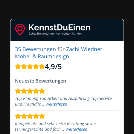
35 Bewertungen
für
Zachi Wiedner
Möbel & Raumdesign
4,9
/
5
Neueste Bewertungen
Top Planung Top Arbeit und Ausführung Top Service
und Freundlic...
Weiterlesen
Kompetente und sehr nette Beratung sowie
termingerechte und fach...
Weiterlesen