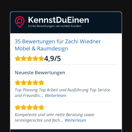
35 Bewertungen
für
Zachi Wiedner
Möbel & Raumdesign
4,9
/
5
Neueste Bewertungen
Top Planung Top Arbeit und Ausführung Top Service
und Freundlic...
Weiterlesen
Kompetente und sehr nette Beratung sowie
termingerechte und fach...
Weiterlesen