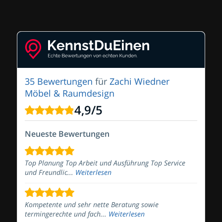
35 Bewertungen
für
Zachi Wiedner
Möbel & Raumdesign
4,9
/
5
Neueste Bewertungen
Top Planung Top Arbeit und Ausführung Top Service
und Freundlic...
Weiterlesen
Kompetente und sehr nette Beratung sowie
termingerechte und fach...
Weiterlesen