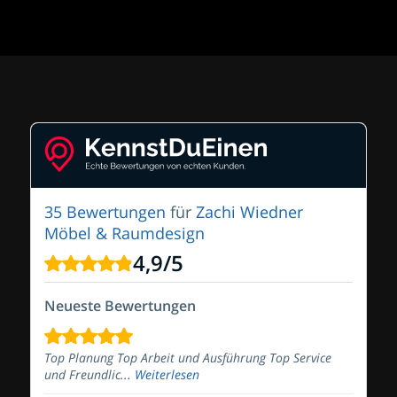
35 Bewertungen
für
Zachi Wiedner
Möbel & Raumdesign
4,9
/
5
Neueste Bewertungen
Top Planung Top Arbeit und Ausführung Top Service
und Freundlic...
Weiterlesen