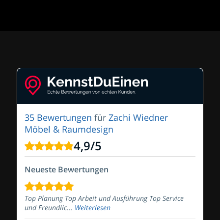
35 Bewertungen
für
Zachi Wiedner
Möbel & Raumdesign
4,9
/
5
Neueste Bewertungen
Top Planung Top Arbeit und Ausführung Top Service
und Freundlic...
Weiterlesen