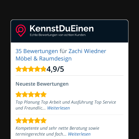
35 Bewertungen
für
Zachi Wiedner
Möbel & Raumdesign
4,9
/
5
Neueste Bewertungen
Top Planung Top Arbeit und Ausführung Top Service
und Freundlic...
Weiterlesen
Kompetente und sehr nette Beratung sowie
termingerechte und fach...
Weiterlesen