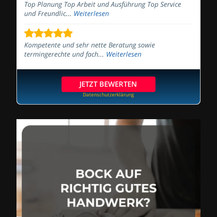
Top Planung Top Arbeit und Ausführung Top Service
und Freundlic...
Weiterlesen
Kompetente und sehr nette Beratung sowie
termingerechte und fach...
Weiterlesen
JETZT BEWERTEN
Datenschutzerklärung