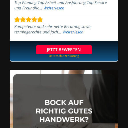
Top Planung Top Arbeit und Ausführung Top Service
und Freundlic...
Weiterlesen
Kompetente und sehr nette Beratung sowie
termingerechte und fach...
Weiterlesen
JETZT BEWERTEN
Datenschutzerklärung