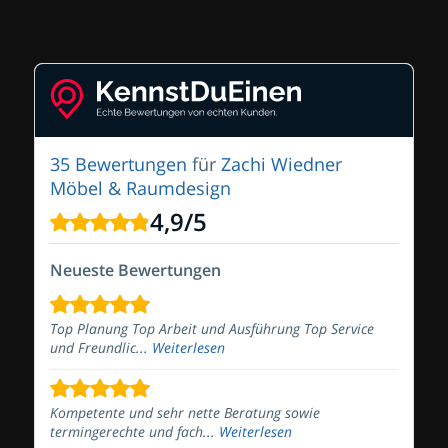
35 Bewertungen
für
Zachi Wiedner
Möbel & Raumdesign
4,9
/
5
Neueste Bewertungen
Top Planung Top Arbeit und Ausführung Top Service
und Freundlic...
Weiterlesen
Kompetente und sehr nette Beratung sowie
termingerechte und fach...
Weiterlesen