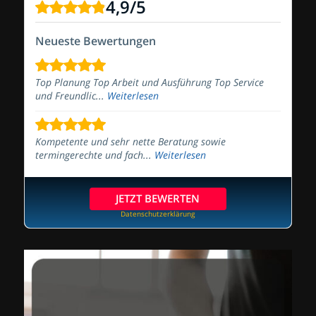
4,9
/
5
Neueste Bewertungen
Top Planung Top Arbeit und Ausführung Top Service
und Freundlic...
Weiterlesen
Kompetente und sehr nette Beratung sowie
termingerechte und fach...
Weiterlesen
JETZT BEWERTEN
Datenschutzerklärung