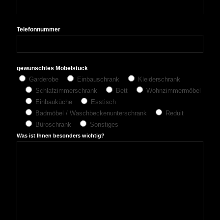
Telefonnummer
gewünschtes Möbelstück
Garderobe
Einbauschrank
Kleiderschrank
Schlafzimmerschrank
Bett
Wohnzimmermöbel
Einbauküche
Esstisch
Badmöbel / Waschbeckenunterschrank
Reduit
Büroschrank
Sonstiges
Was ist Ihnen besonders wichtig?