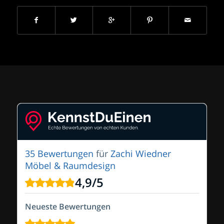
35 Bewertungen
für
Zachi Wiedner
Möbel & Raumdesign
4,9
/
5
Neueste Bewertungen