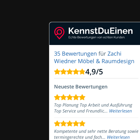
35 Bewertungen
für
Zachi
Wiedner Möbel & Raumdesign
4,9
/
5
Neueste Bewertungen
Top Planung Top Arbeit und Ausführung
Top Service und Freundlic...
Weiterlesen
Kompetente und sehr nette Beratung sowie
termingerechte und fach...
Weiterlesen