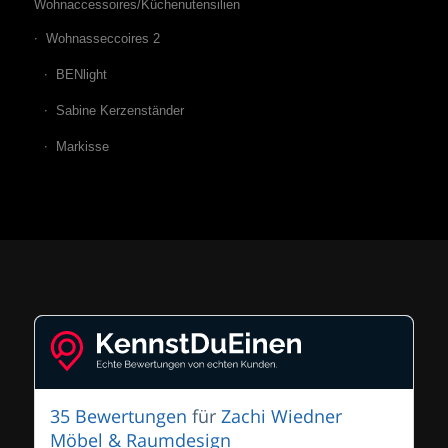
Wohnaccessoires/Küchenutensilien
Wohnasseccoires 2
BENlight
Sabine Kerzenständer
Markisse
35 Bewertungen
für
Zachi Wiedner
Möbel & Raumdesign