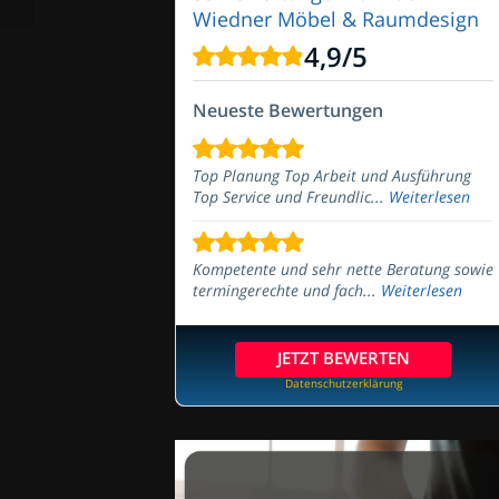
Wiedner Möbel & Raumdesign
4,9
/
5
Neueste Bewertungen
Top Planung Top Arbeit und Ausführung
Top Service und Freundlic...
Weiterlesen
Kompetente und sehr nette Beratung sowie
termingerechte und fach...
Weiterlesen
JETZT BEWERTEN
Datenschutzerklärung