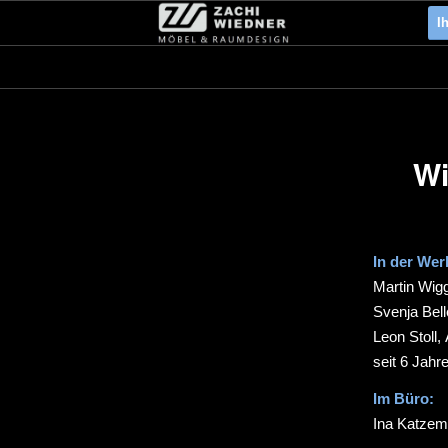
I
Wi
In der Wer
Martin Wigg
Svenja Bell
Leon Stoll,
seit 6 Jahr
Im Büro:
Ina Katzema