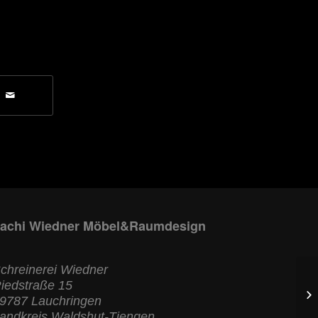
achi Wiedner Möbel&Raumdesign
chreinerei Wiedner
iedstraße 15
Be
9787 Lauchringen
06
andkreis Waldshut-Tiengen