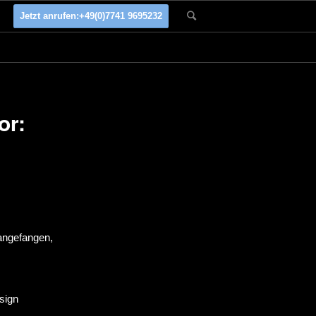
Jetzt anrufen:
+49(0)7741 9695232
or:
 angefangen,
sign